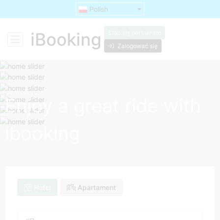
Polish
Stać się partnerem
iBooking
Zalogować się
Enjoy a great ride with
ibooking
Hotel
Apartament