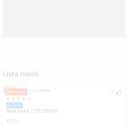
Lista hoteli
Loże
Wyróżniony
0 Like
New hotel 1721120186
€0
noc