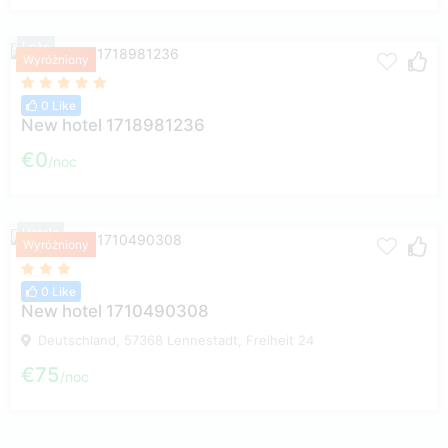
Loże
Wyróżniony
0 Like
New hotel 1718981236
€0
noc
Hotele
Wyróżniony
0 Like
New hotel 1710490308
Deutschland, 57368 Lennestadt, Freiheit 24
€75
noc