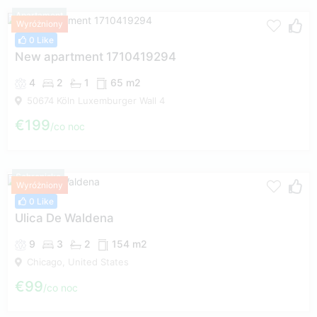
Apartament
Wyróżniony
0 Like
New apartment 1710419294
4
2
1
65 m2
50674 Köln Luxemburger Wall 4
€199
co noc
Schronisko
Wyróżniony
0 Like
Ulica De Waldena
9
3
2
154 m2
Chicago, United States
€99
co noc