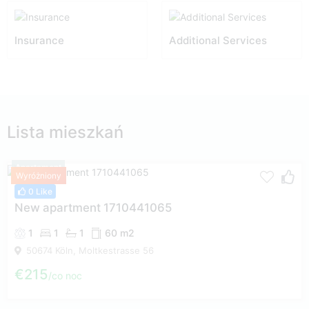
Insurance
Additional Services
Lista mieszkań
Apartament
Wyróżniony
0 Like
New apartment 1710441065
1
1
1
60 m2
50674 Köln, Moltkestrasse 56
€215
co noc