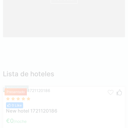
Lista de hoteles
Alojamientos
Presentado
0 Like
New hotel 1721120186
€0
noche