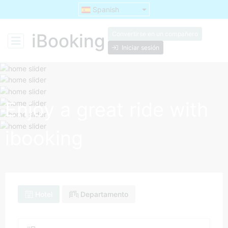
Spanish
Convertirse en un compañero
iBooking
Iniciar sesión
Enjoy a great ride with
ibooking
Hotel
Departamento