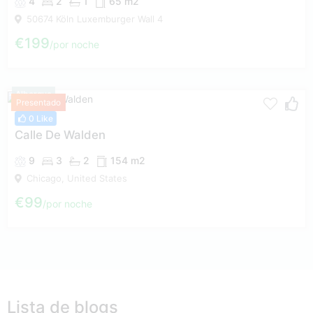
4
2
1
65 m2
50674 Köln Luxemburger Wall 4
€199
por noche
Albergue
Presentado
0 Like
Calle De Walden
9
3
2
154 m2
Chicago, United States
€99
por noche
Lista de blogs