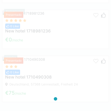
Alojamientos
Presentado
0 Like
New hotel 1718981236
€0
noche
Hoteles
Presentado
0 Like
New hotel 1710490308
Deutschland, 57368 Lennestadt, Freiheit 24
€75
noche