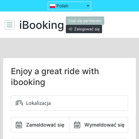
Polish
Stać się partnerem
iBooking
Zalogować się
Enjoy a great ride with
ibooking
Zameldować się
Wymeldować się