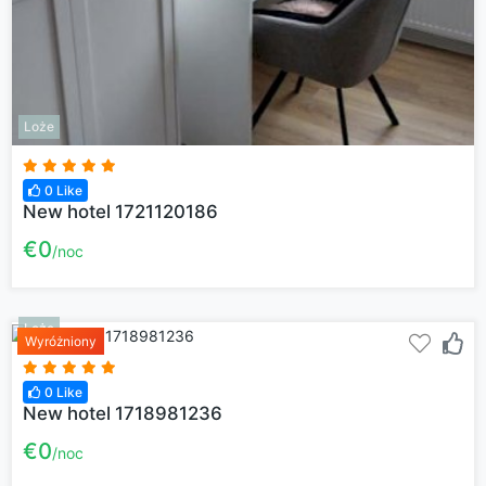
Loże
0 Like
New hotel 1721120186
€0
noc
Loże
Wyróżniony
0 Like
New hotel 1718981236
€0
noc