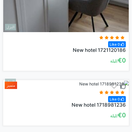
النزل
0 Like
New hotel 1721120186
€0
ليلة
النزل
متميز
0 Like
New hotel 1718981236
€0
ليلة