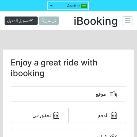
Arabic
iBooking
كن شريكًا
تسجيل الدخول
Enjoy a great ride with
ibooking
الدفع
تحقق في
1 بالغ