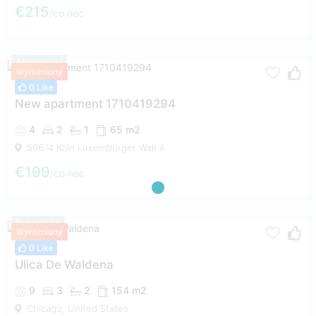
€215
co noc
Apartament
Wyróżniony
0 Like
New apartment 1710419294
4
2
1
65 m2
50674 Köln Luxemburger Wall 4
€199
co noc
Schronisko
Wyróżniony
0 Like
Ulica De Waldena
9
3
2
154 m2
Chicago, United States